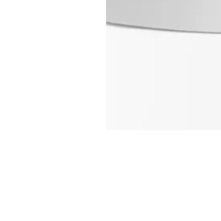
garantiert
40477 Düsseldorf
phäre für
Telefon
0211 200 598 95
Termin
Jetzt online buchen