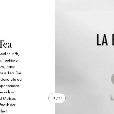
Tea
tlich trifft,
s Teetrinken
 zu, ganz
ness Tea. Die
standteile der
tspannenden
n sich mit
d Melisse,
1 / 2
xotik der
liert