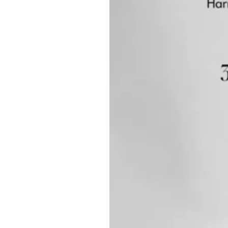
ADRESSE
Anfahrt planen
ietet in
Salon Dashi Krasnici
se. Mit
Marc-Chagall-Straße 104