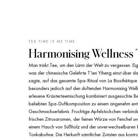
TEA TIME IS ME TIME
Harmonising Wellness 
Man trinkt Tee, um den Lärm der Welt zu vergessen. Eigen
was der chinesische Gelehrte T’ien Yiheng einst über da
sagte, auf das gesamte Spa-Ritual von La Biosthétique
besonders jedoch auf den duftenden Harmonising Well
erlesene Kräuterteemischung kombiniert ausgesuchte Be
beliebten Spa-Duftkomposition zu einem angenehm en
Geschmackserlebnis. Fruchtige Apfelstückchen verbinde
frischen Zitrusaromen, der feinen Würze von Fenchel un
einem Hauch von Süßholz und der unverwechselbaren E
Tonkabohne. Die Herkunft sämtlicher Zutaten aus kontrol